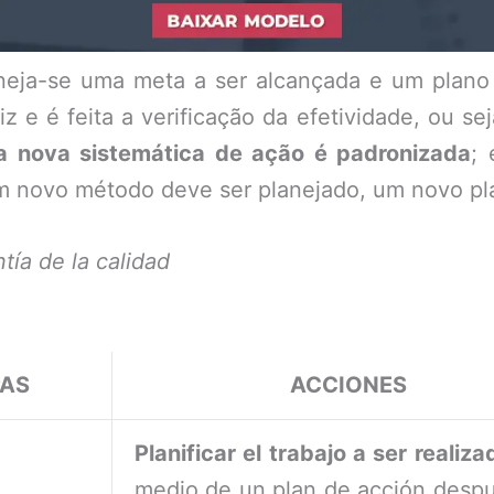
laneja-se uma meta a ser alcançada e um plano 
 e é feita a verificação da efetividade, ou se
a nova sistemática de ação é padronizada
;
 um novo método deve ser planejado, um novo p
ía de la calidad
PAS
ACCIONES
Planificar el trabajo a ser realiza
medio de un plan de acción desp