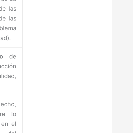
de las
de las
blema
dad).
o
de
cción
lidad,
echo,
tre lo
 en el