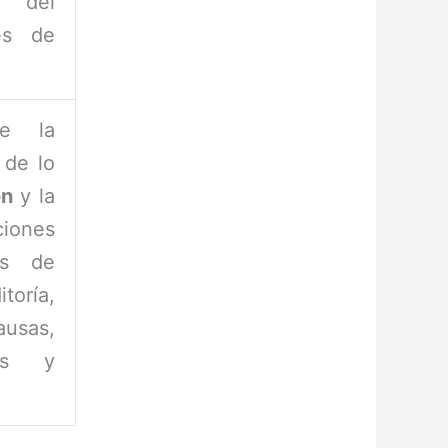
n del
es de
e la
; de lo
ón
y la
iones
os de
toría,
ausas,
des y