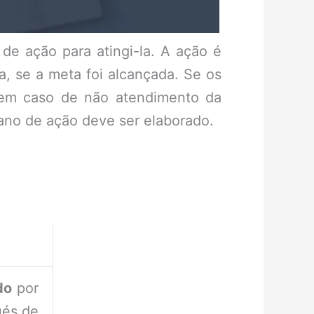
de ação para atingi-la. A ação é
ja, se a meta foi alcançada. Se os
 em caso de não atendimento da
lano de ação deve ser elaborado.
do
por
ués de