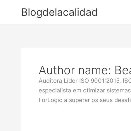
Ir
Blogdelacalidad
para
o
conteúdo
Author name: Be
Auditora Líder ISO 9001:2015, I
especialista em otimizar sistema
ForLogic a superar os seus desaf