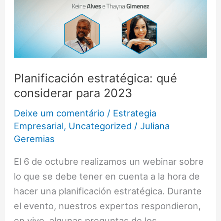
qué
considerar
para
2023
Planificación estratégica: qué
considerar para 2023
Deixe um comentário
/
Estrategia
Empresarial
,
Uncategorized
/
Juliana
Geremias
El 6 de octubre realizamos un webinar sobre
lo que se debe tener en cuenta a la hora de
hacer una planificación estratégica. Durante
el evento, nuestros expertos respondieron,
en vivo, algunas preguntas de los