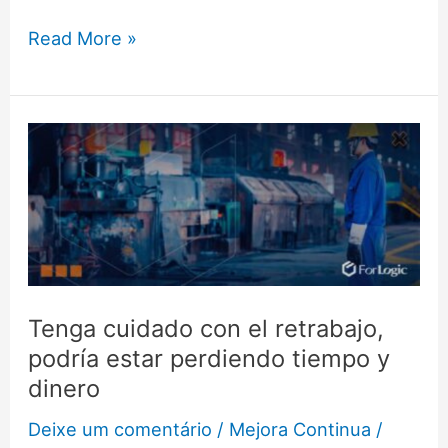
Read More »
Tenga
cuidado
con
el
retrabajo,
podría
estar
Tenga cuidado con el retrabajo,
perdiendo
podría estar perdiendo tiempo y
tiempo
dinero
y
Deixe um comentário
/
Mejora Continua
/
dinero