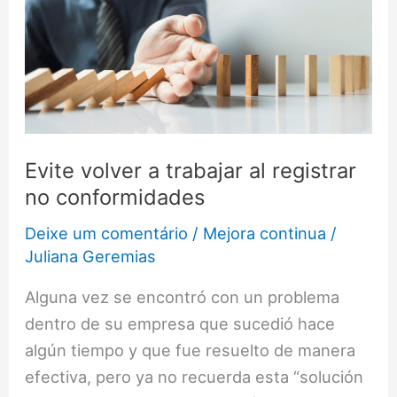
Evite
volver
a
trabajar
al
registrar
no
Evite volver a trabajar al registrar
conformidades
no conformidades
Deixe um comentário
/
Mejora continua
/
Juliana Geremias
Alguna vez se encontró con un problema
dentro de su empresa que sucedió hace
algún tiempo y que fue resuelto de manera
efectiva, pero ya no recuerda esta “solución