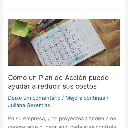
Cómo
un
Plan
de
Acción
puede
ayudar
Cómo un Plan de Acción puede
a
ayudar a reducir sus costos
reducir
Deixe um comentário
/
Mejora continua
/
sus
Juliana Geremias
costos
En su empresa, ¿los proyectos tienden a no
concretarse o, peor aún, cada área controla