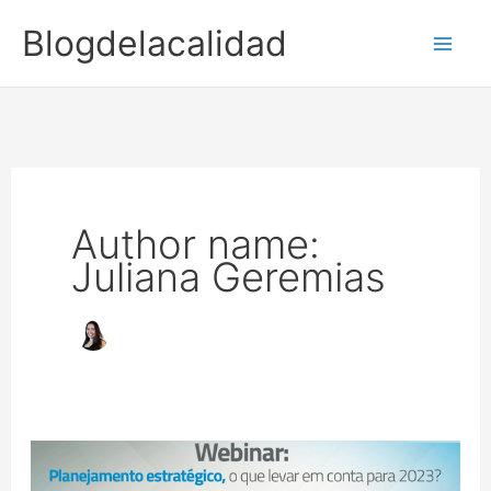
Ir
Blogdelacalidad
para
o
conteúdo
Author name:
Juliana Geremias
Planificación
estratégica: