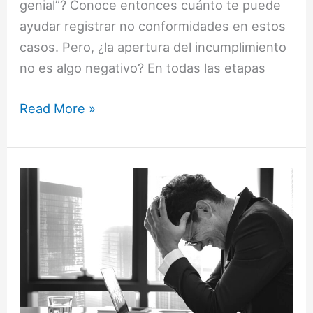
genial”? Conoce entonces cuánto te puede
ayudar registrar no conformidades en estos
casos. Pero, ¿la apertura del incumplimiento
no es algo negativo? En todas las etapas
Read More »
¡La
última
oportunidad
para
evitar
recurrencia
de